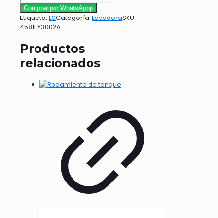
Comprar por WhatsAppp
Etiqueta:
LG
Categoría:
Lavadora
SKU:
4581EY3002A
Productos
relacionados