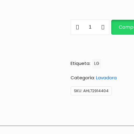
ROTOR
Compr
PARA
LAVADORA
cantidad
Etiqueta:
LG
Categoría:
Lavadora
SKU:
AHL72914404