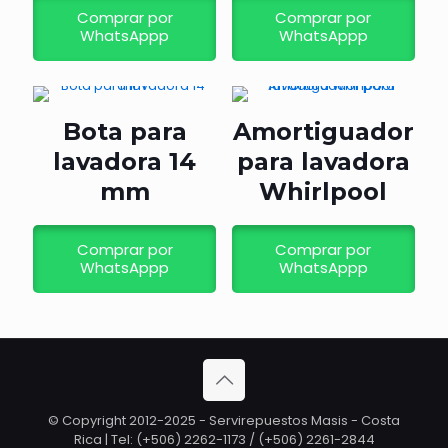
Comprar por
Comprar por
WhatsAppp
WhatsAppp
Bota para
Amortiguador
lavadora 14
para lavadora
mm
Whirlpool
Comprar por
Comprar por
WhatsAppp
WhatsAppp
© Copyright 2012-2025 - Servirepuestos Masis - Costa
Rica | Tel: (+506) 2262-1173 / (+506) 2261-2844