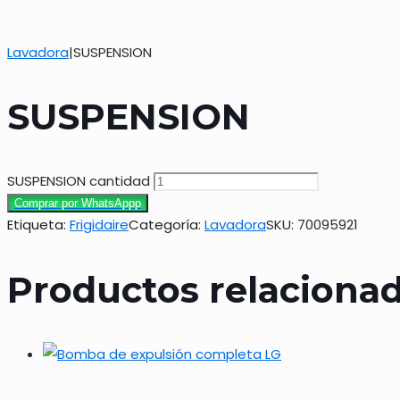
Lavadora
|
SUSPENSION
SUSPENSION
SUSPENSION cantidad
Comprar por WhatsAppp
Etiqueta:
Frigidaire
Categoría:
Lavadora
SKU:
70095921
Productos relaciona