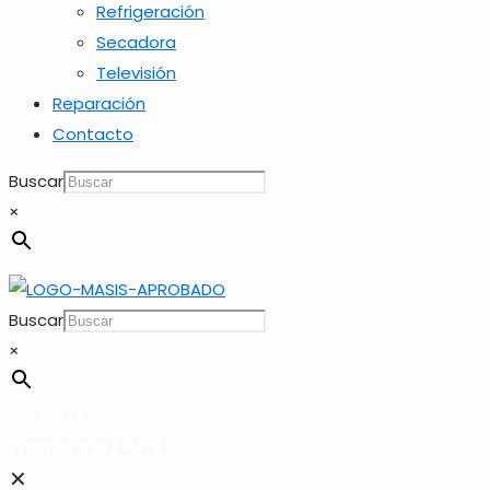
Refrigeración
Secadora
Televisión
Reparación
Contacto
Buscar
×
Buscar
×
2262-1173
LLamar 2262-1173
✕