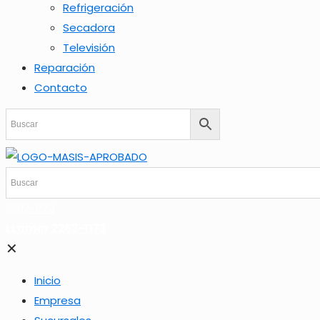
Refrigeración
Secadora
Televisión
Reparación
Contacto
2262-1173
LLamar 2262-1173
✕
Inicio
Empresa