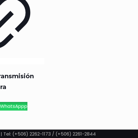
ransmisión
ra
 WhatsAppp
| Tel: (+506) 2262-1173 / (+506) 2261-2844