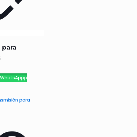
 para
G
 WhatsAppp