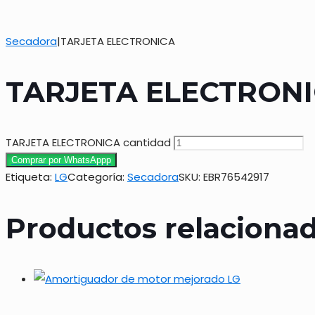
Secadora
|
TARJETA ELECTRONICA
TARJETA ELECTRON
TARJETA ELECTRONICA cantidad
Comprar por WhatsAppp
Etiqueta:
LG
Categoría:
Secadora
SKU:
EBR76542917
Productos relaciona