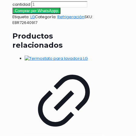
cantidad
Comprar por WhatsAppp
Etiqueta:
LG
Categoría:
Refrigeración
SKU:
EBR72640917
Productos
relacionados