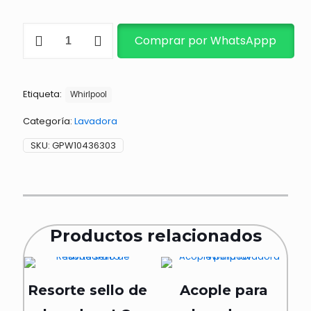
TIMER
Comprar por WhatsAppp
DE
SECADORA
ALT
ERW10436303,
Etiqueta:
W10436303
Whirlpool
cantidad
Categoría:
Lavadora
SKU:
GPW10436303
Productos relacionados
Resorte sello de
Acople para