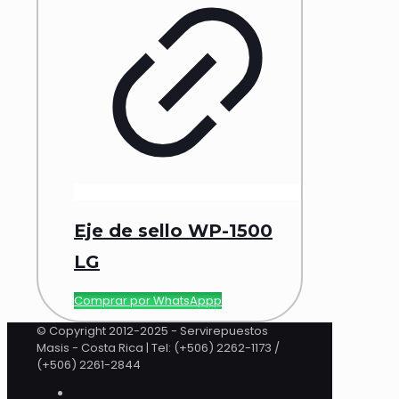
Eje de sello WP-1500
LG
Comprar por WhatsAppp
© Copyright 2012-2025 - Servirepuestos
Masis - Costa Rica | Tel: (+506) 2262-1173 /
(+506) 2261-2844