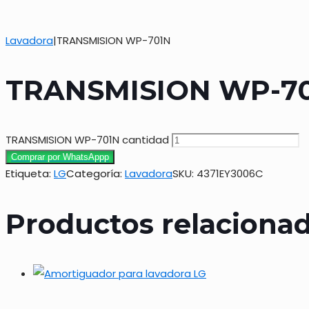
Lavadora
|
TRANSMISION WP-701N
TRANSMISION WP-7
TRANSMISION WP-701N cantidad
Comprar por WhatsAppp
Etiqueta:
LG
Categoría:
Lavadora
SKU:
4371EY3006C
Productos relaciona