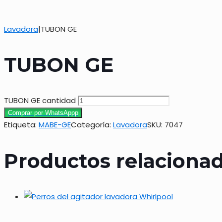
Lavadora
|
TUBON GE
TUBON GE
TUBON GE cantidad
Comprar por WhatsAppp
Etiqueta:
MABE-GE
Categoría:
Lavadora
SKU:
7047
Productos relaciona