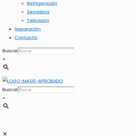
Refrigeración
Secadora
Televisión
Reparación
Contacto
Buscar
×
Buscar
×
2262-1173
LLamar 2262-1173
✕