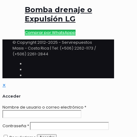
Bomba drenaje o
Expulsión LG
Comprar por WhatsAppp
© Copyright 2012-2025 - Servirepuestos
Masis - Costa Rica | Tel: (+506) 2262-1173 /
(+506) 2261-2844
✕
Acceder
Nombre de usuario o correo electrónico
*
Contraseña
*