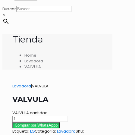
Buscar
×
Tienda
Home
Lavadora
VALVULA
Lavadora
|
VALVULA
VALVULA
VALVULA cantidad
Comprar por WhatsAppp
Etiqueta:
LG
Categoría:
Lavadora
SKU: