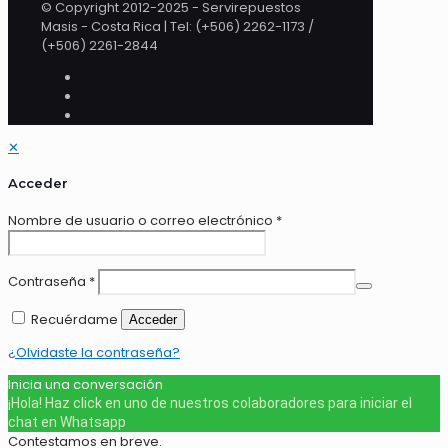
© Copyright 2012-2025 - Servirepuestos
Masis - Costa Rica | Tel: (+506) 2262-1173 /
(+506) 2261-2844
✕
Acceder
Nombre de usuario o correo electrónico
*
Contraseña
*
Recuérdame
Acceder
¿Olvidaste la contraseña?
Inicia una conversación
¡Hola! Haz click en uno de nuestros colaboradores para iniciar el
chat en Whatsapp
Contestamos en breve.