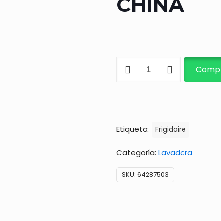
CHINA
VALVULA
Compr
FRIGIDAIRE
CHINA
cantidad
Etiqueta:
Frigidaire
Categoría:
Lavadora
SKU:
64287503