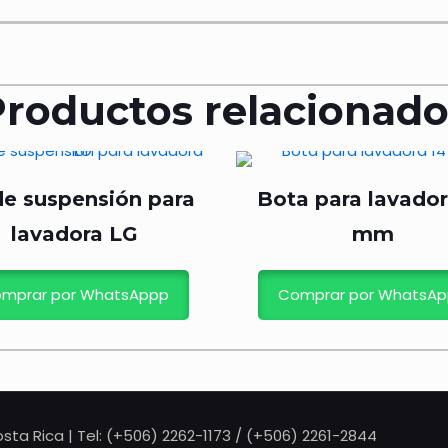
Productos relacionado
de suspensión para
Bota para lavador
lavadora LG
mm
mprar por WhatsAppp
Comprar por WhatsA
sta Rica | Tel: (+506) 2262-1173 / (+506) 2261-2844