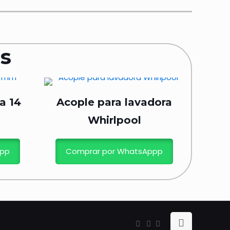
s
a 14
Acople para lavadora
Whirlpool
ppp
Comprar por WhatsAppp