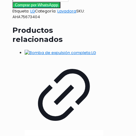
Comprar por WhatsAppp
Etiqueta:
LG
Categoría:
Lavadora
SKU:
AHA75673404
Productos
relacionados