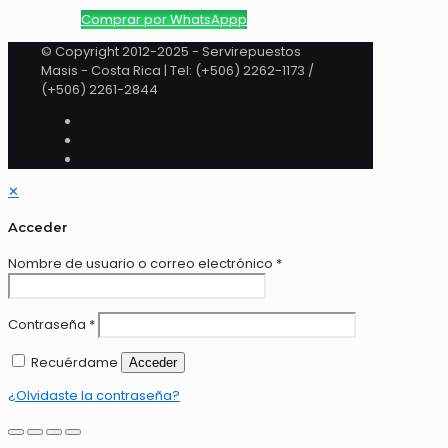
Comprar por WhatsAppp
© Copyright 2012-2025 - Servirepuestos
Masis - Costa Rica | Tel: (+506) 2262-1173 /
(+506) 2261-2844
✕
Acceder
Nombre de usuario o correo electrónico
*
Contraseña
*
Recuérdame
Acceder
¿Olvidaste la contraseña?