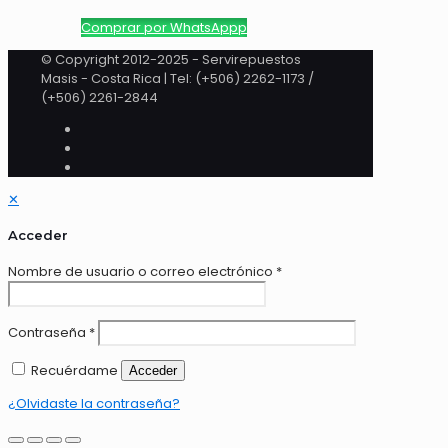
Comprar por WhatsAppp
© Copyright 2012-2025 - Servirepuestos
Masis - Costa Rica | Tel: (+506) 2262-1173 /
(+506) 2261-2844
✕
Acceder
Nombre de usuario o correo electrónico
*
Contraseña
*
Recuérdame
Acceder
¿Olvidaste la contraseña?