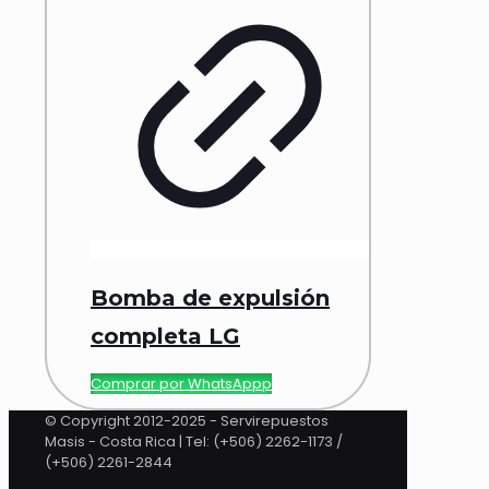
Bomba de expulsión
completa LG
Comprar por WhatsAppp
© Copyright 2012-2025 - Servirepuestos
Masis - Costa Rica | Tel: (+506) 2262-1173 /
(+506) 2261-2844