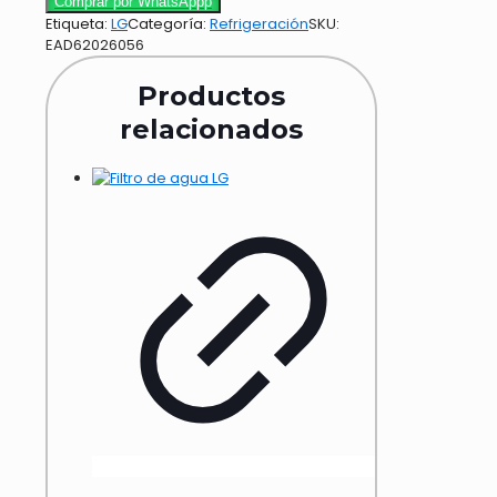
Comprar por WhatsAppp
Etiqueta:
LG
Categoría:
Refrigeración
SKU:
EAD62026056
Productos
relacionados