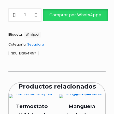
FAJA
Comprar por WhatsAppp
DE
SECADORA
ALT
8547157
Etiqueta:
LARGO
Whirlpool
2471mm
cantidad
Categoría:
Secadora
SKU:
ER8547157
Productos relacionados
Termostato
Manguera