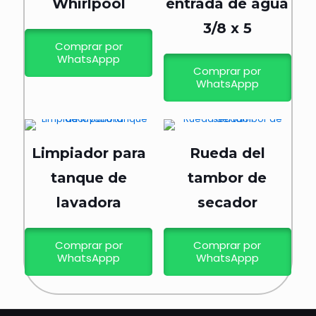
Whirlpool
entrada de agua
3/8 x 5
Comprar por
WhatsAppp
Comprar por
WhatsAppp
Limpiador para
Rueda del
tanque de
tambor de
lavadora
secador
Comprar por
Comprar por
WhatsAppp
WhatsAppp