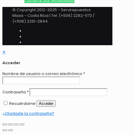
Comprar por WhatsAppp
© Copyright 2012-2025 - Servirepuestos
Masis - Costa Rica | Tel: (+506) 2262-1173 /
(+506) 2261-2844
✕
Acceder
Nombre de usuario o correo electrónico
*
Contraseña
*
Recuérdame
Acceder
¿Olvidaste la contraseña?