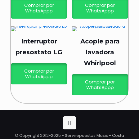
Comprar por
Comprar por
WhatsAppp
WhatsAppp
Interruptor
Acople para
presostato LG
lavadora
Whirlpool
Comprar por
WhatsAppp
Comprar por
WhatsAppp
© Copyright 2012-2025 - Servirepuestos Masis - Costa