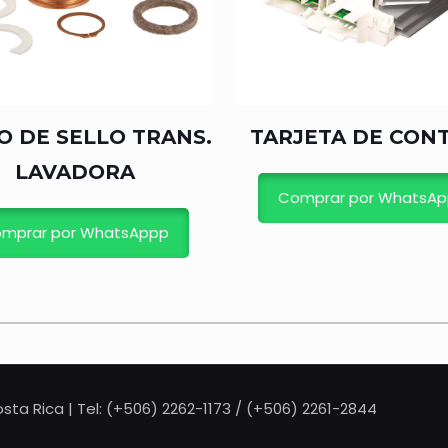
O DE SELLO TRANS.
TARJETA DE CON
LAVADORA
Comprar por WhatsA
mprar por WhatsAppp
sta Rica | Tel: (+506) 2262-1173 / (+506) 2261-2844