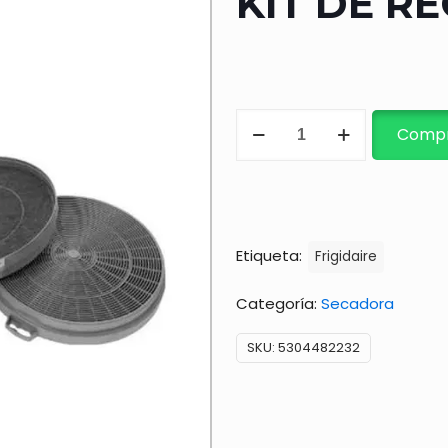
KIT DE R
KIT
Compr
DE
RECIRCULACIÓN
cantidad
Etiqueta:
Frigidaire
Categoría:
Secadora
SKU:
5304482232