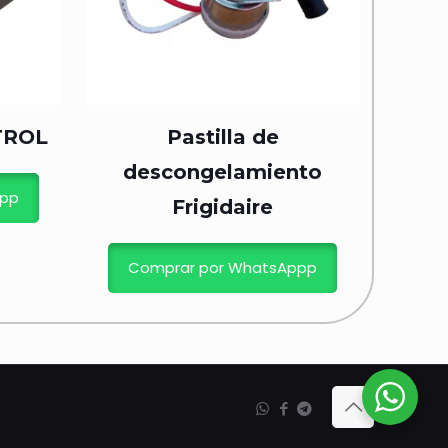
TROL
Pastilla de
descongelamiento
ppp
Frigidaire
Comprar por WhatsAppp