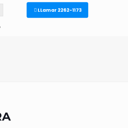
LLamar 2262-1173
o
RA