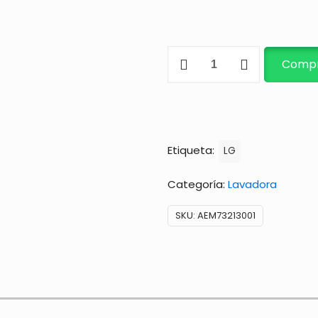
MANGUERA
Compr
cantidad
Etiqueta:
LG
Categoría:
Lavadora
SKU:
AEM73213001