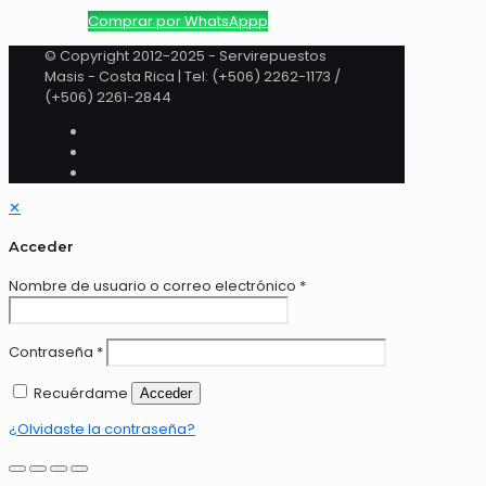
Comprar por WhatsAppp
© Copyright 2012-2025 - Servirepuestos
Masis - Costa Rica | Tel: (+506) 2262-1173 /
(+506) 2261-2844
✕
Acceder
Nombre de usuario o correo electrónico
*
Contraseña
*
Recuérdame
Acceder
¿Olvidaste la contraseña?