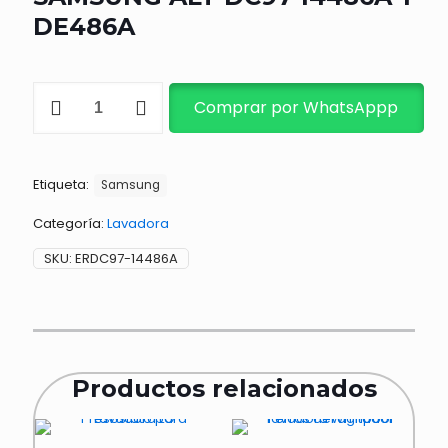
DE486A
RESISTENCIA
Comprar por WhatsAppp
DE
SEC
SAMSUNG
ALT
Etiqueta:
DC97-
Samsung
14486A
Y
Categoría:
Lavadora
DE486A
SKU:
ERDC97-14486A
cantidad
Productos relacionados