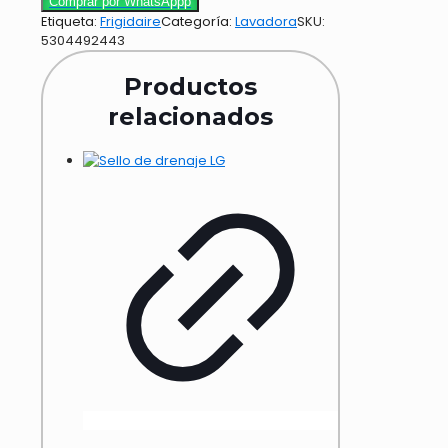
Comprar por WhatsAppp
Etiqueta:
Frigidaire
Categoría:
Lavadora
SKU:
5304492443
Productos
relacionados