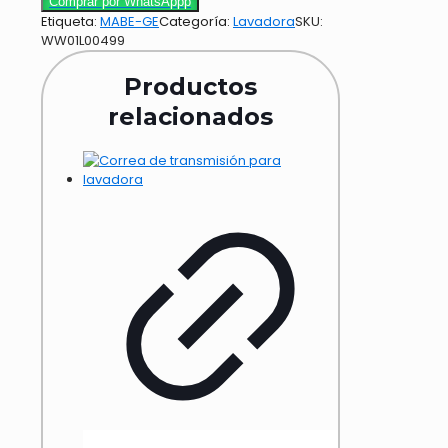
Comprar por WhatsAppp
Etiqueta:
MABE-GE
Categoría:
Lavadora
SKU:
WW01L00499
Productos
relacionados