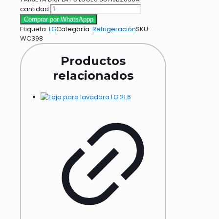
cantidad
Comprar por WhatsAppp
Etiqueta:
LG
Categoría:
Refrigeración
SKU:
WC398
Productos
relacionados