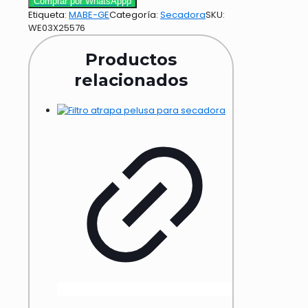
Comprar por WhatsAppp
Etiqueta:
MABE-GE
Categoría:
Secadora
SKU:
WE03X25576
Productos
relacionados