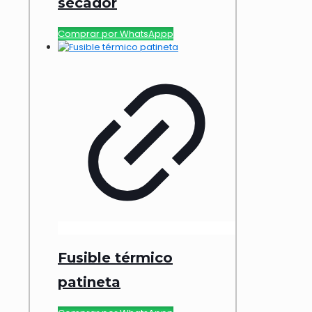
secador
Comprar por WhatsAppp
Fusible térmico
patineta