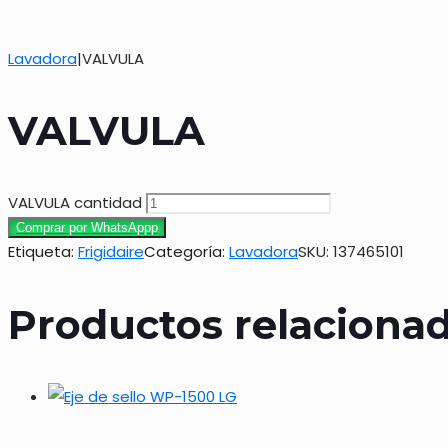
Lavadora
|
VALVULA
VALVULA
VALVULA cantidad
Comprar por WhatsAppp
Etiqueta:
Frigidaire
Categoría:
Lavadora
SKU:
137465101
Productos relaciona