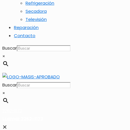
Refrigeración
Secadora
Televisión
Reparación
Contacto
Buscar
×
Buscar
×
2262-1173
LLamar 2262-1173
✕