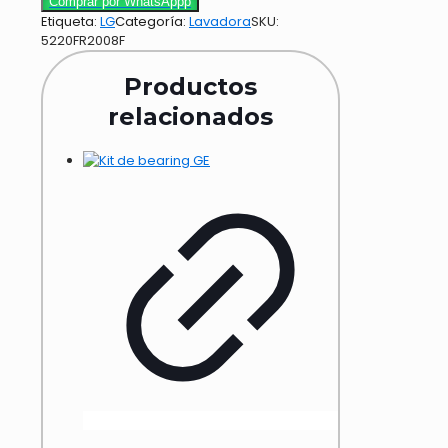
Comprar por WhatsAppp
Etiqueta:
LG
Categoría:
Lavadora
SKU:
5220FR2008F
Productos
relacionados