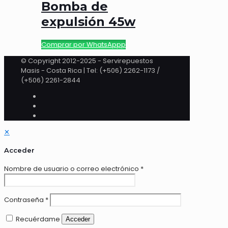
Bomba de
expulsión 45w
Comprar por WhatsAppp
© Copyright 2012-2025 - Servirepuestos
Masis - Costa Rica | Tel: (+506) 2262-1173 /
(+506) 2261-2844
✕
Acceder
Nombre de usuario o correo electrónico
*
Contraseña
*
Recuérdame
Acceder