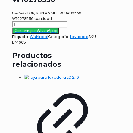
CAPACITOR, RUN 45 MFD W10408665
W10278556 cantidad
Comprar por WhatsAppp
Etiqueta:
Whirlpool
Categoría:
Lavadora
SKU:
LP4665
Productos
relacionados