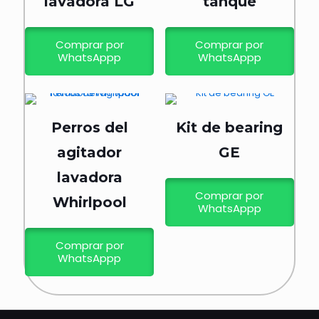
lavadora LG
tanque
Comprar por
Comprar por
WhatsAppp
WhatsAppp
Perros del
Kit de bearing
agitador
GE
lavadora
Comprar por
Whirlpool
WhatsAppp
Comprar por
WhatsAppp