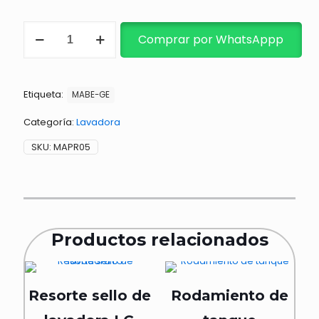
PERILLA
Comprar por WhatsAppp
LAVADORA
MABE
KRAKEN
PEQ
Etiqueta:
cantidad
MABE-GE
Categoría:
Lavadora
SKU:
MAPR05
Productos relacionados
Resorte sello de
Rodamiento de